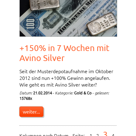
+150% in 7 Wochen mit
Avino Silver
Seit der Musterdepotaufnahme im Oktober
2012 sind nun +100% Gewinn angelaufen.
Wie geht es mit Avino Silver weiter?
Datum:
21.02.2014
-
Kategorie:
Gold & Co
-
gelesen:
15768x
weiter...
3
Kolumnen nach Datum - Seite:
1
-
2
-
-
4