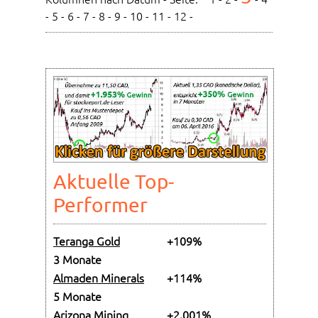
-
5
-
6
-
7
-
8
-
9
-
10
-
11
-
12
-
Aktuelle Top-
Performer
Teranga Gold
+109%
3 Monate
Almaden Minerals
+114%
5 Monate
Arizona Mining
+2.001%