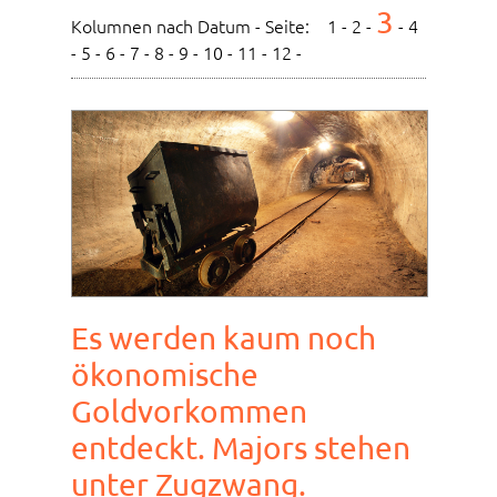
3
Kolumnen nach Datum - Seite:
1
-
2
-
-
4
-
5
-
6
-
7
-
8
-
9
-
10
-
11
-
12
-
Es werden kaum noch
ökonomische
Goldvorkommen
entdeckt. Majors stehen
unter Zugzwang.