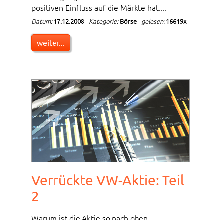
positiven Einfluss auf die Märkte hat....
Datum:
17.12.2008
-
Kategorie:
Börse
-
gelesen:
16619x
weiter...
Verrückte VW-Aktie: Teil
2
Warum ist die Aktie so nach oben