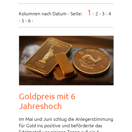
1
Kolumnen nach Datum - Seite:
-
2
-
3
-
4
-
5
-
6
-
Goldpreis mit 6
Jahreshoch
Im Mai und Juni schlug die Anlegerstimmung
für Gold ins positive und beförderte das
Edelmetall vor einigen Tagen auf ein 6-