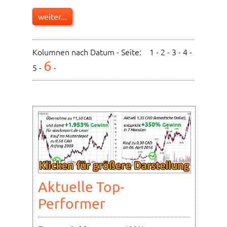
weiter...
Kolumnen nach Datum - Seite:
1
-
2
-
3
-
4
-
6
5
-
-
Aktuelle Top-
Performer