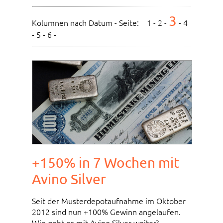
3
Kolumnen nach Datum - Seite:
1
-
2
-
-
4
-
5
-
6
-
+150% in 7 Wochen mit
Avino Silver
Seit der Musterdepotaufnahme im Oktober
2012 sind nun +100% Gewinn angelaufen.
Wie geht es mit Avino Silver weiter?