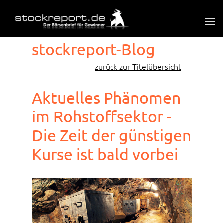
stockreport-Blog
zurück zur Titelübersicht
Aktuelles Phänomen
im Rohstoffsektor -
Die Zeit der günstigen
Kurse ist bald vorbei