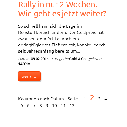
Rally in nur 2 Wochen.
Wie geht es jetzt weiter?
So schnell kann sich die Lage im
Rohstoffbereich ändern. Der Goldpreis hat
zwar seit dem Artikel noch ein
geringfügigeres Tief ereicht, konnte jedoch
seit Jahresanfang bereits um...
Datum:
09.02.2016
-
Kategorie:
Gold & Co
-
gelesen:
14201x
weiter...
2
Kolumnen nach Datum - Seite:
1
-
-
3
-
4
-
5
-
6
-
7
-
8
-
9
-
10
-
11
-
12
-