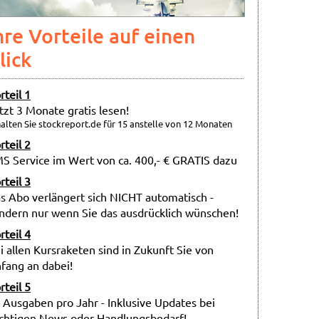
hre Vorteile auf einen
lick
rteil 1
tzt 3 Monate gratis lesen!
alten Sie stockreport.de für 15 anstelle von 12 Monaten
rteil 2
S Service im Wert von ca. 400,- € GRATIS dazu
rteil 3
s Abo verlängert sich NICHT automatisch -
ndern nur wenn Sie das ausdrücklich wünschen!
rteil 4
i allen Kursraketen sind in Zukunft Sie von
fang an dabei!
rteil 5
 Ausgaben pro Jahr - Inklusive Updates bei
chtigen News oder Handlungsbedarf!