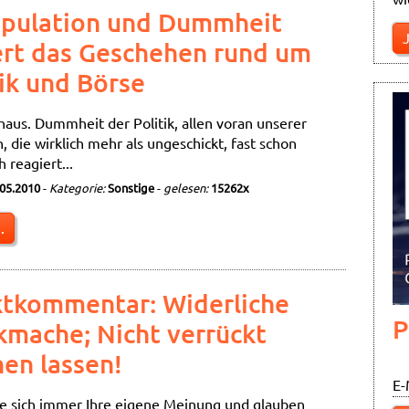
pulation und Dummheit
ert das Geschehen rund um
tik und Börse
nhaus. Dummheit der Politik, allen voran unserer
, die wirklich mehr als ungeschickt, fast schon
 reagiert...
.05.2010
-
Kategorie:
Sonstige
-
gelesen:
15262x
.
tkommentar: Widerliche
P
kmache; Nicht verrückt
en lassen!
E-
ie sich immer Ihre eigene Meinung und glauben