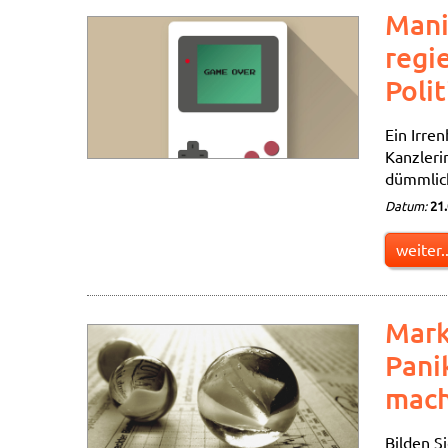
Mani
regi
Poli
Ein Irre
Kanzlerin
dümmlich
Datum:
21
weiter..
Mark
Pani
mach
Bilden S