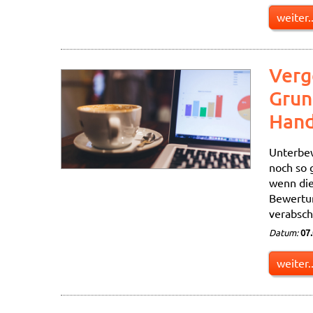
weiter..
Verg
Grun
Hand
Unterbew
noch so 
wenn die
Bewertun
verabsch
Datum:
07
weiter..