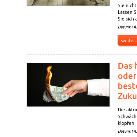
Sie nich
Lassen S
Sie sich 
Datum:
14
weiter..
Das 
oder
best
Zuku
Die aktu
Schwäche
klopfen
Datum:
14