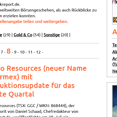
kreport.de.
weltweiten Börsengeschehen, als auch Rückblicke zu
 erzielen konnten.
ellenangabe teilen und weitergeben.
A
ge
(29)
|
Gold & Co
(54)
|
Sonstige
(20)
|
Te
8
Al
-
7
-
-
9
-
10
-
11
-
12
-
Ar
(T
o Resources (neuer Name
Ne
ermex) mit
uktionsupdate für das
te Quartal
sources (TSX: GGC / WKN: 868444), der
vorit von Daniel Schaad, Chefredakteur von
rt.de, veröffentlichte am 28. Juli ein