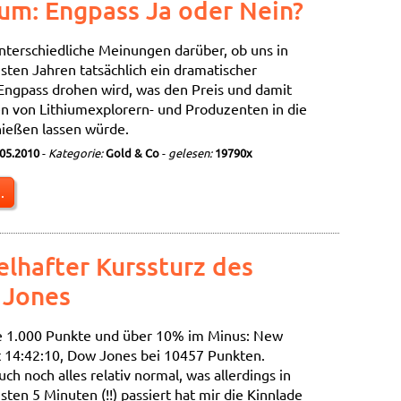
ium: Engpass Ja oder Nein?
unterschiedliche Meinungen darüber, ob uns in
sten Jahren tatsächlich ein dramatischer
Engpass drohen wird, was den Preis und damit
en von Lithiumexplorern- und Produzenten in die
ießen lassen würde.
.05.2010
-
Kategorie:
Gold & Co
-
gelesen:
19790x
.
elhafter Kurssturz des
 Jones
e 1.000 Punkte und über 10% im Minus: New
t 14:42:10, Dow Jones bei 10457 Punkten.
ch noch alles relativ normal, was allerdings in
sten 5 Minuten (!!) passiert hat mir die Kinnlade