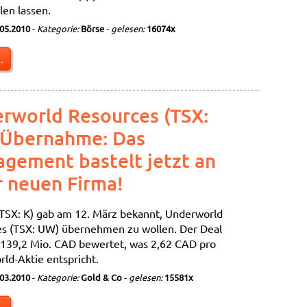
len lassen.
.05.2010
-
Kategorie:
Börse
-
gelesen:
16074x
.
rworld Resources (TSX:
Übernahme: Das
gement bastelt jetzt an
r neuen Firma!
(TSX: K) gab am 12. März bekannt, Underworld
s (TSX: UW) übernehmen zu wollen. Der Deal
 139,2 Mio. CAD bewertet, was 2,62 CAD pro
ld-Aktie entspricht.
.03.2010
-
Kategorie:
Gold & Co
-
gelesen:
15581x