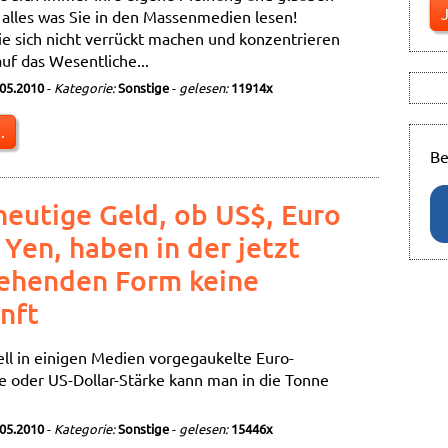
t alles was Sie in den Massenmedien lesen!
ie sich nicht verrückt machen und konzentrieren
auf das Wesentliche...
.05.2010
-
Kategorie:
Sonstige
-
gelesen:
11914x
.
Be
heutige Geld, ob US$, Euro
 Yen, haben in der jetzt
ehenden Form keine
nft
ell in einigen Medien vorgegaukelte Euro-
 oder US-Dollar-Stärke kann man in die Tonne
.05.2010
-
Kategorie:
Sonstige
-
gelesen:
15446x