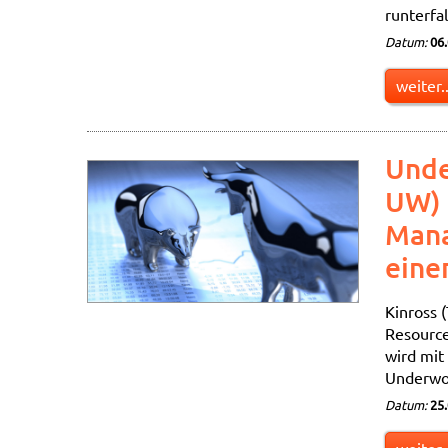
runterfal
Datum:
06
weiter..
Unde
UW) 
Mana
eine
Kinross 
Resource
wird mit
Underwor
Datum:
25