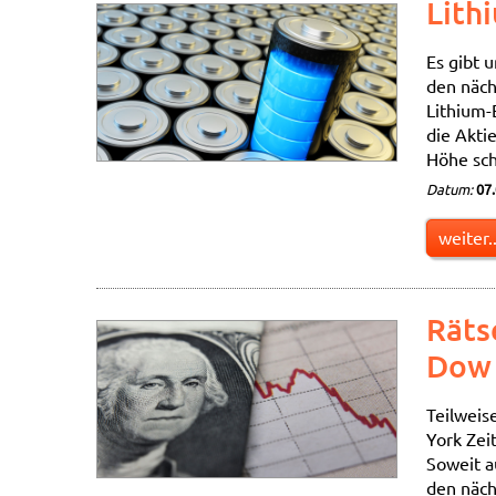
Lith
Es gibt 
den näch
Lithium-
die Akti
Höhe sch
Datum:
07
weiter..
Räts
Dow
Teilweis
York Zei
Soweit au
den näch