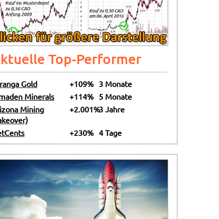
ktuelle Top-Performer
ranga Gold
+109%
3 Monate
maden Minerals
+114%
5 Monate
izona Mining
+2.001%
3 Jahre
akeover)
tCents
+230%
4 Tage