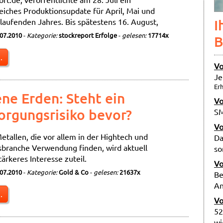
iches Produktionsupdate für April, Mai und
 laufenden Jahres. Bis spätestens 16. August,
I
.07.2010
-
Kategorie:
stockreport Erfolge
-
gelesen:
17714x
B
.
Vo
Je
Erh
ene Erden: Steht ein
Vo
orgungsrisiko bevor?
SM
Vo
etallen, die vor allem in der Hightech und
Da
branche Verwendung finden, wird aktuell
so
ärkeres Interesse zuteil.
Vo
.07.2010
-
Kategorie:
Gold & Co
-
gelesen:
21637x
Be
An
.
Vo
52
wi