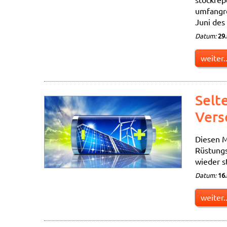
umfangre
Juni des
Datum:
29
weiter..
Selt
Vers
Diesen M
Rüstungs
wieder st
Datum:
16
weiter..