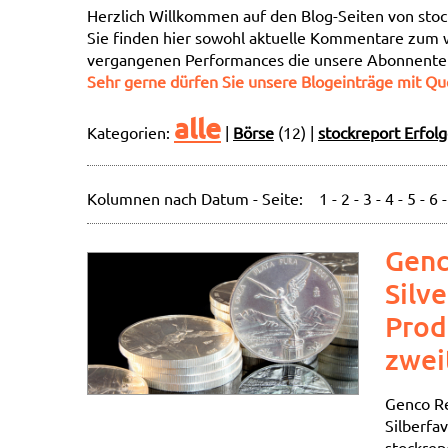
Herzlich Willkommen auf den Blog-Seiten von stoc
Sie finden hier sowohl aktuelle Kommentare zum 
vergangenen Performances die unsere Abonnenten
Sehr gerne dürfen Sie unsere Blogeinträge mit Qu
alle
Kategorien:
|
Börse
(12)
|
stockreport Erfol
Kolumnen nach Datum - Seite:
1
-
2
-
3
-
4
-
5
-
6
Genc
Silv
Prod
zwei
Genco Re
Silberfa
stockrepo