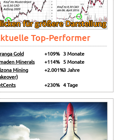
ktuelle Top-Performer
ranga Gold
+109%
3 Monate
maden Minerals
+114%
5 Monate
izona Mining
+2.001%
3 Jahre
akeover)
tCents
+230%
4 Tage