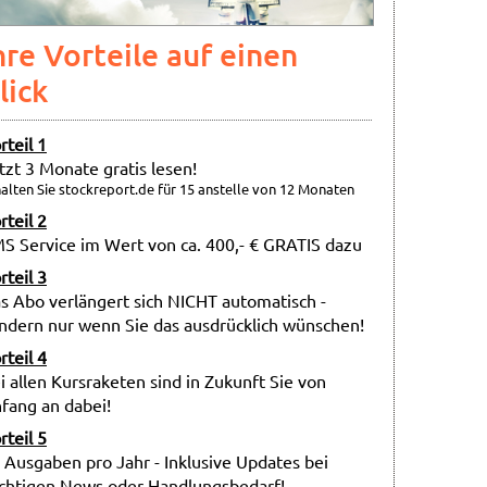
hre Vorteile auf einen
lick
rteil 1
tzt 3 Monate gratis lesen!
alten Sie stockreport.de für 15 anstelle von 12 Monaten
rteil 2
S Service im Wert von ca. 400,- € GRATIS dazu
rteil 3
s Abo verlängert sich NICHT automatisch -
ndern nur wenn Sie das ausdrücklich wünschen!
rteil 4
i allen Kursraketen sind in Zukunft Sie von
fang an dabei!
rteil 5
 Ausgaben pro Jahr - Inklusive Updates bei
chtigen News oder Handlungsbedarf!