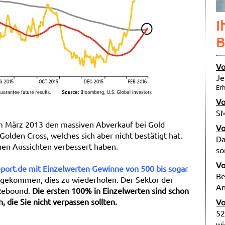
I
B
Vo
Je
Erh
Vo
SM
im März 2013 den massiven Abverkauf bei Gold
Vo
Golden Cross, welches sich aber nicht bestätigt hat.
Da
chen Aussichten verbessert haben.
so
Vo
eport.de mit Einzelwerten Gewinne von 500 bis sogar
Be
t gekommen, dies zu wiederholen. Der Sektor der
An
 Rebound.
Die ersten 100% in Einzelwerten sind schon
, die Sie nicht verpassen sollten.
Vo
52
wi