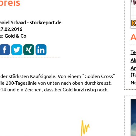
preis
aniel Schaad - stockreport.de
27.02.2016
A
e:
Gold & Co
Te
Al
Ar
(T
 der stärksten Kaufsignale. Von einem "Golden Cross"
Ne
die 200-Tageslinie von unten nach oben durchkreuzt.
2014 und ein Zeichen, dass bei Gold kurzfristig noch