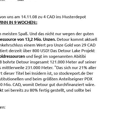
on uns am 14.11.08 zu 4 CAD ins Musterdepot
WINN IN 9 WOCHEN::
m meisten Spaß. Und das nicht nur wegen der guten
essource von 13,2 Mio. Unzen.
Detour kommt aktuell
mkehrschluss einem Wert pro Unze Gold von 29 CAD
otiert derzeit über 800 USD! Das Detour Lake Projekt
oldressourcen
und liegt im sogenannten Abitibi
8 bohrte Detour insgesamt 121.000 Meter auf seiner
 mittlerweile 231.000 Meter. "Das sich nur 21% aller
dieser Titel bei Insidern ist, so stockreport.de Der
titutionellen und beim größten Anteilseigner PDX
60 Mio. CAD, womit Detour gut durchfinanziert wäre.
t sei bereits zu 80% fertig gestellt, und sollte bei
en: