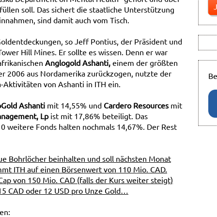
llen soll. Das sichert die staatliche Unterstützung
nnahmen, sind damit auch vom Tisch.
Goldentdeckungen, so Jeff Pontius, der Präsident und
wer Hill Mines. Er sollte es wissen. Denn er war
afrikanischen
Anglogold Ashanti,
einem der größten
ner 2006 aus Nordamerika zurückzogen, nutzte der
Be
Aktivitäten von Ashanti in ITH ein.
Gold Ashanti
mit 14,55% und
Cardero Resources
mit
anagement, Lp
ist mit 17,86% beteiligt. Das
10 weitere Fonds halten nochmals 14,67%. Der Rest
ue Bohrlöcher beinhalten und soll nächsten Monat
ommt ITH auf einen Börsenwert von 110 Mio. CAD.
p von 150 Mio. CAD (falls der Kurs weiter steigt)
on 15 CAD oder 12 USD pro Unze Gold…
en: