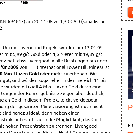
KN 694643) am 20.11.08 zu 1,30 CAD (kanadische
2.
nen Unzen" Livengood Projekt wurden am 13.01.09
er mit 5,99 g/t Gold oder 4,6 Meter mit 19,89 g/t
r zeigt, dass Livengood in alle Richtungen hin noch
 für 2009
von ITH (International Tower Hill Mines) ist
0 Mio. Unzen Gold oder mehr
zu erhöhen. Wir
r gut, und würden sogar eher in den Bereich 11 bis
te wurden offiziell 4 Mio. Unzen Gold durch eine
tungen der Bohrergebnisse zeigen aber deutlich,
e an Gold in diesem Projekt leicht verdoppeln
P
ung der gesamten Mineralisierung ist noch nicht
 sind nahezu ideal, denn neben einer
truktur besteht auch die Möglichkeit, das Gold
E-
mit hohen Prozentraten zu trennen. Livengood
laska Department on Mental Health“ gehört und über