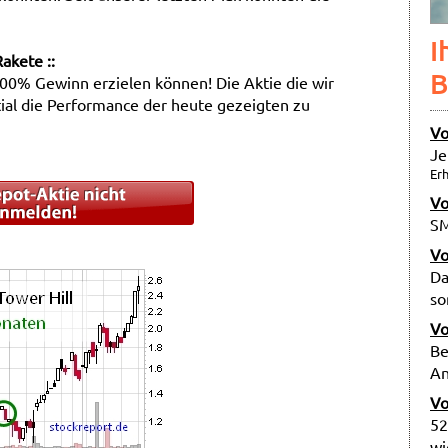
I
akete ::
B
100% Gewinn erzielen können! Die Aktie die wir
ial die Performance der heute gezeigten zu
Vo
Je
Erh
Vo
SM
Vo
Da
so
Vo
Be
An
Vo
52
wi