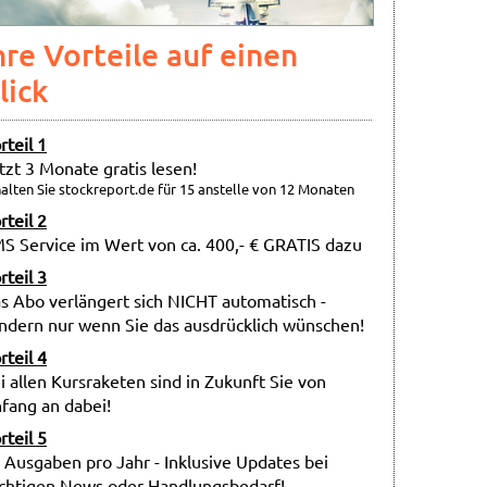
hre Vorteile auf einen
lick
rteil 1
tzt 3 Monate gratis lesen!
alten Sie stockreport.de für 15 anstelle von 12 Monaten
rteil 2
S Service im Wert von ca. 400,- € GRATIS dazu
rteil 3
s Abo verlängert sich NICHT automatisch -
ndern nur wenn Sie das ausdrücklich wünschen!
rteil 4
i allen Kursraketen sind in Zukunft Sie von
fang an dabei!
rteil 5
 Ausgaben pro Jahr - Inklusive Updates bei
chtigen News oder Handlungsbedarf!