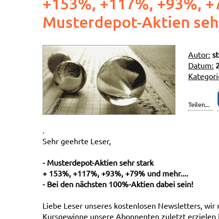
+153%, +117%, +93%, +7
Musterdepot-Aktien seh
Autor:
s
Datum:
Kategori
Teilen...
.
Sehr geehrte Leser,
- Musterdepot-Aktien sehr stark
+ 153%, +117%, +93%, +79% und mehr....
- Bei den nächsten 100%-Aktien dabei sein!
Liebe Leser unseres kostenlosen Newsletters, wir
Kursgewinne unsere Abonnenten zuletzt erzielen k