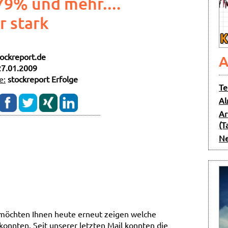
9% und mehr....
r stark
tockreport.de
A
27.01.2009
e:
stockreport Erfolge
Te
Al
Ar
(T
Ne
 möchten Ihnen heute erneut zeigen welche
onnten. Seit unserer letzten Mail konnten die