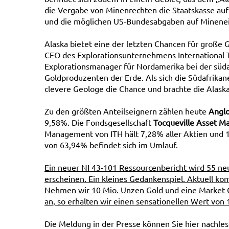
die Vergabe von Minenrechten die Staatskasse auffü
und die möglichen US-Bundesabgaben auf Minenei
Alaska bietet eine der letzten Chancen für große 
CEO des Explorationsunternehmens International To
Explorationsmanager für Nordamerika bei der süd
Goldproduzenten der Erde. Als sich die Südafrika
clevere Geologe die Chance und brachte die Alaska-
Zu den größten Anteilseignern zählen heute
Anglo
9,58%. Die Fondsgesellschaft
Tocqueville Asset M
Management von ITH hält 7,28% aller Aktien und 
von 63,94% befindet sich im Umlauf.
Ein neuer NI 43-101 Ressourcenbericht wird 55 ne
erscheinen. Ein kleines Gedankenspiel. Aktuell k
Nehmen wir 10 Mio. Unzen Gold und eine Market Ca
an, so erhalten wir einen sensationellen Wert v
Die Meldung in der Presse können Sie hier nachles