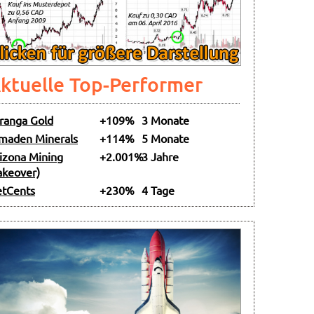
ktuelle Top-Performer
ranga Gold
+109%
3 Monate
maden Minerals
+114%
5 Monate
izona Mining
+2.001%
3 Jahre
akeover)
tCents
+230%
4 Tage