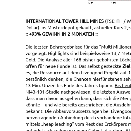
INTERNATIONAL TOWER HILL MINES
(TSE:ITH / W
Dollar) ins Musterdepot gekauft, aktueller Kurs 2,5
:: +93% GEWINN IN 2 MONATEN ::
Die letzten Bohrergebnisse für das "Multi Millio
vorgelegt. Highlights sind beispielsweise 13,7 Met
Gold. Die Analyse aller 168 bisher gebohrten Löche
offen für neue Funde ist. Das selbst gesteckte
Ziel
es, die Ressource auf dem Livengood Projekt auf
1
persönlich denken, die Chancen hierfür stehen seh
13 Mio. Unzen bis Ende des Jahres tippen.
Bis heu
NI43-101-Studie nachgewiesen,
die letzten Auswer
dass man davon ausgehen kann, dass sich die Meng
könnte – und wie bereits geschrieben, die Ausdehn
bekannt. Die Abbauvoraussetzungen bei Livengood
hervorragenden Anbindung durch vorhandene Infras
mittels „heap leaching“ vom Rest des Erzkörpers 
befindet sich zudem in einem Gebiet, das dem „A