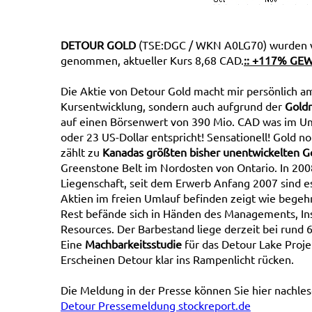
DETOUR GOLD
(TSE:DGC / WKN A0LG70) wurden v
genommen, aktueller Kurs 8,68 CAD.
:: +117% GE
Die Aktie von Detour Gold macht mir persönlich a
Kursentwicklung, sondern auch aufgrund der
Goldr
auf einen Börsenwert von 390 Mio. CAD was im U
oder 23 US-Dollar entspricht! Sensationell! Gold n
zählt zu
Kanadas größten bisher unentwickelten G
Greenstone Belt im Nordosten von Ontario. In 200
Liegenschaft, seit dem Erwerb Anfang 2007 sind es
Aktien im freien Umlauf befinden zeigt wie begehrt 
Rest befände sich in Händen des Managements, Ins
Resources. Der Barbestand liege derzeit bei rund 
Eine
Machbarkeitsstudie
für das Detour Lake Projek
Erscheinen Detour klar ins Rampenlicht rücken.
Die Meldung in der Presse können Sie hier nachles
Detour Pressemeldung stockreport.de