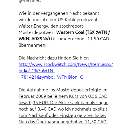
gerechnet.
Wie in der vergangenen Nacht bekannt
wurde möchte der US-Kohleproduzent
Walter Energy, den stockreport-
Musterdepotwert
Western Coal (TSX :WTN /
WKN: A0X9NV)
für umgerechnet 11,50 CAD
übernehmen!
Die Nachricht dazu finden Sie hier:
http://www.stockwatch.com/News/Item.aspx?
bid=Z-C%3aWTN-
1781421&symbol=WTN®ion=C
Die Aufnahme ins Musterdepot erfolgte im
Februar 2009 bei einem Kurs von 0,56 CAD
bzw. 0,35 EUR. Die Aktie sank damals sogar
noch auf 0,40 CAD wo ich nochmals explizit
zum Nachkauf oder Einstieg geraten habe.
Nun das Übernahmeangebot zu 11,50 CAD!