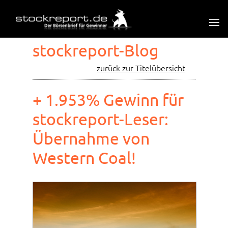
stockreport-Blog
zurück zur Titelübersicht
+ 1.953% Gewinn für
stockreport-Leser:
Übernahme von
Western Coal!