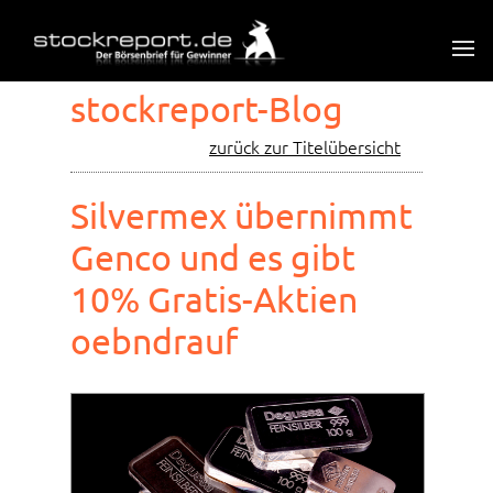
stockreport-Blog
zurück zur Titelübersicht
Silvermex übernimmt
Genco und es gibt
10% Gratis-Aktien
oebndrauf