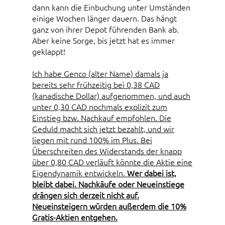
dann kann die Einbuchung unter Umständen
einige Wochen länger dauern. Das hängt
ganz von ihrer Depot führenden Bank ab.
Aber keine Sorge, bis jetzt hat es immer
geklappt!
Ich habe Genco (alter Name) damals ja
bereits sehr frühzeitig bei 0,38 CAD
(kanadische Dollar) aufgenommen, und auch
unter 0,30 CAD nochmals explizit zum
Einstieg bzw. Nachkauf empfohlen. Die
Geduld macht sich jetzt bezahlt, und wir
liegen mit rund 100% im Plus. Bei
Überschreiten des Widerstands der knapp
über 0,80 CAD verläuft könnte die Aktie eine
Eigendynamik entwickeln.
Wer dabei ist,
bleibt dabei. Nachkäufe oder Neueinstiege
drängen sich derzeit nicht auf.
Neueinsteigern würden außerdem die 10%
Gratis-Aktien entgehen.