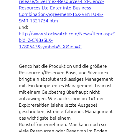
release/Silvermex-Resources-Ltd-Genco-
Resources-Ltd-Enter-into-Business-
Combination-Agreement-TSX-VENTURE-
SMR-1321754.htm
und:
http://www.stockwatch.com/News/Item.aspx?
bid=Z-C%3aSLX-
1780547&symbol=SLX®ion=C
Genco hat die Produktion und die größere
Ressourcen/Reserven Basis, und Silvermex
bringt ein absolut erstklassiges Management
mit. Ein kompetentes Management-Team ist
mit einem Geldbetrag überhaupt nicht
aufzuwiegen. Wie auch schon im 1x1 der
Exploreraktien (siehe letzte Ausgabe)
geschrieben, ist ein erfahrenes Management
das wichtigste bei einem
Rohstoffunternehmen. Man kann noch so
viele Ressourcen oder Reserven im Boden