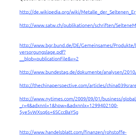
http://de.wikipedia.org/wiki/Metalle_der_Seltenen_E
http://www.satw.ch/publikationen/schriften/SelteneM
http://www.bgr.bund.de/DE/Gemeinsames/Produkte/
versorgungslage.pdf?
__blob=publicationFile&v=2
http://www.bundestag.de/dokumente/analysen/2010/
http://thechinaperspective.com/articles/china039sra
http://www.nytimes.com/2009/09/01/business/global
_r=4&adxnnl=1&hpw=&adxnnlx=1299402100-
5ye5vWXsq6s+6SCccBaYSg
http://www.handelsblatt.com/finanzen/rohstoffe-