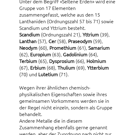
Unter dem Begriff «Seltene Erden» wird eine
Gruppe von 17 Elementen
zusammengefasst, welche aus den 15
Lanthaniden (Ordnungszahl 57 bis 71) sowie
Scandium und Yttrium besteht.
Scandium
(Ordnungszahl 21),
Yttrium
(39),
Lanthan
(57),
Cer
(58),
Praseodym
(59),
Neodym
(60),
Promethium
(61),
Samarium
(62),
Europium
(63),
Gadolinium
(64),
Terbium
(65),
Dysprosium
(66),
Holmium
(67),
Erbium
(68),
Thulium
(69),
Ytterbium
(70) und
Lutetium
(71).
Wegen ihrer ähnlichen chemisch-
physikalischen Eigenschaften sowie ihres
gemeinsamen Vorkommens werden sie in
der Regel nicht einzeln, sondern als Gruppe
behandelt.
Andere Metalle die in diesem
Zusammenhang ebenfalls gerne genannt
werden, aber der Zuordnung nach nicht zur