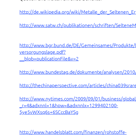
http://de.wikipedia.org/wiki/Metalle_der_Seltenen_E
http://www.satw.ch/publikationen/schriften/SelteneM
http://www.bgr.bund.de/DE/Gemeinsames/Produkte/
versorgungslage.pdf?
__blob=publicationFile&v=2
http://www.bundestag.de/dokumente/analysen/2010/
http://thechinaperspective.com/articles/china039sra
http://www.nytimes.com/2009/09/01/business/global
_r=4&adxnnl=1&hpw=&adxnnlx=1299402100-
5ye5vWXsq6s+6SCccBaYSg
http://www.handelsblatt.com/finanzen/rohstoffe-