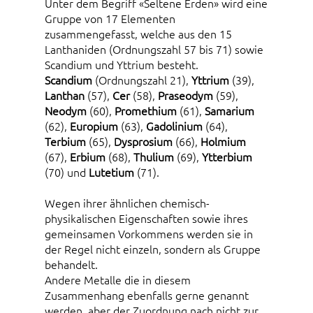
Unter dem Begriff «Seltene Erden» wird eine
Gruppe von 17 Elementen
zusammengefasst, welche aus den 15
Lanthaniden (Ordnungszahl 57 bis 71) sowie
Scandium und Yttrium besteht.
Scandium
(Ordnungszahl 21),
Yttrium
(39),
Lanthan
(57),
Cer
(58),
Praseodym
(59),
Neodym
(60),
Promethium
(61),
Samarium
(62),
Europium
(63),
Gadolinium
(64),
Terbium
(65),
Dysprosium
(66),
Holmium
(67),
Erbium
(68),
Thulium
(69),
Ytterbium
(70) und
Lutetium
(71).
Wegen ihrer ähnlichen chemisch-
physikalischen Eigenschaften sowie ihres
gemeinsamen Vorkommens werden sie in
der Regel nicht einzeln, sondern als Gruppe
behandelt.
Andere Metalle die in diesem
Zusammenhang ebenfalls gerne genannt
werden, aber der Zuordnung nach nicht zur