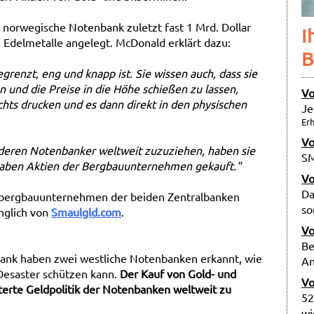
 norwegische Notenbank zuletzt fast 1 Mrd. Dollar
I
 Edelmetalle angelegt. McDonald erklärt dazu:
B
grenzt, eng und knapp ist. Sie wissen auch, dass sie
 und die Preise in die Höhe schießen zu lassen,
Vo
chts drucken und es dann direkt in den physischen
Je
Erh
Vo
 anderen Notenbanker weltweit zuzuziehen, haben sie
SM
e haben Aktien der Bergbauunternehmen gekauft."
Vo
Da
berbergbauunternehmen der beiden Zentralbanken
so
ünglich von
Smaulgld.com
.
Vo
Be
ank haben zwei westliche Notenbanken erkannt, wie
An
Desaster schützen kann.
Der Kauf von Gold- und
Vo
terte Geldpolitik der Notenbanken weltweit zu
52
wi