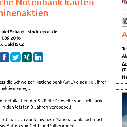
sche Notenbank kaufen
minenaktien
aniel Schaad - stockreport.de
A
11.09.2016
e:
Gold & Co
Te
Al
Ar
(T
Ne
ass die Schweizer Nationalbank (SNB) einen Teil ihrer
naktien anlegt.
elmetallaktien der SNB die Schwelle von 1 Milliarde
 in den letzten 3 Jahren verdoppelt.
htet, hat sich zur Schweizer Nationalbank auch noch
siv Aktien von Gold- und Silberminen.