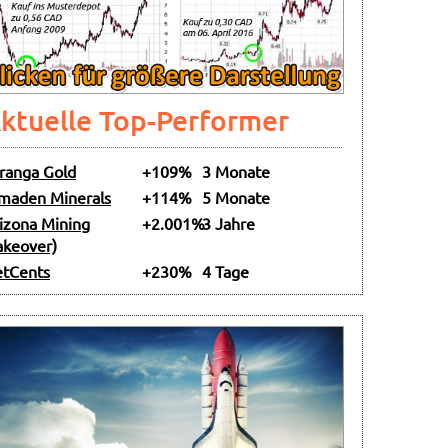
ktuelle Top-Performer
ranga Gold
+109%
3 Monate
maden Minerals
+114%
5 Monate
izona Mining
+2.001%
3 Jahre
akeover)
tCents
+230%
4 Tage