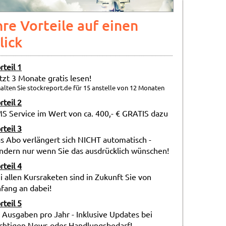
hre Vorteile auf einen
lick
rteil 1
tzt 3 Monate gratis lesen!
alten Sie stockreport.de für 15 anstelle von 12 Monaten
rteil 2
S Service im Wert von ca. 400,- € GRATIS dazu
rteil 3
s Abo verlängert sich NICHT automatisch -
ndern nur wenn Sie das ausdrücklich wünschen!
rteil 4
i allen Kursraketen sind in Zukunft Sie von
fang an dabei!
rteil 5
 Ausgaben pro Jahr - Inklusive Updates bei
chtigen News oder Handlungsbedarf!