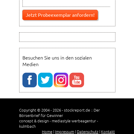
Besuchen Sie uns in den sozialen
Medien
Copyright © 2004 - 2026 - stockreport.de :: Der
Börsenbrief für Gewinner
concept & design - mediastyle werbeagentur -
kulmbach
Home
|
Impressum
|
Datenschutz
|
Kontakt