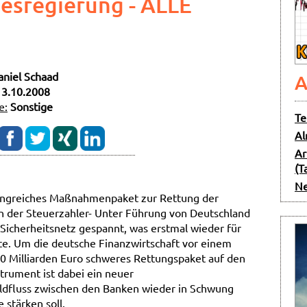
esregierung - ALLE
aniel Schaad
A
13.10.2008
e:
Sonstige
Te
Al
Ar
(T
Ne
angreiches Maßnahmenpaket zur Rettung der
en der Steuerzahler- Unter Führung von Deutschland
Sicherheitsnetz gespannt, was erstmal wieder für
te. Um die deutsche Finanzwirtschaft vor einem
70 Milliarden Euro schweres Rettungspaket auf den
trument ist dabei ein neuer
eldfluss zwischen den Banken wieder in Schwung
 stärken soll.