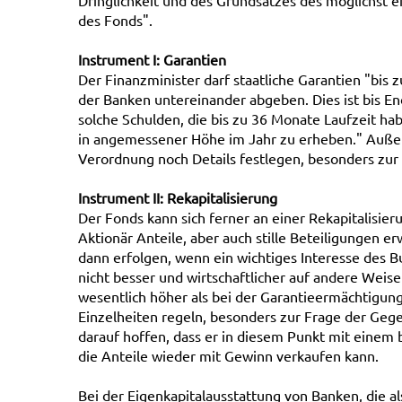
Dringlichkeit und des Grundsatzes des möglichst ef
des Fonds".
Instrument I: Garantien
Der Finanzminister darf staatliche Garantien "bis 
der Banken untereinander abgeben. Dies ist bis En
solche Schulden, die bis zu 36 Monate Laufzeit ha
in angemessener Höhe im Jahr zu erheben." Außer
Verordnung noch Details festlegen, besonders zur
Instrument II: Rekapitalisierung
Der Fonds kann sich ferner an einer Rekapitalisie
Aktionär Anteile, aber auch stille Beteiligungen e
dann erfolgen, wenn ein wichtiges Interesse des 
nicht besser und wirtschaftlicher auf andere Weise
wesentlich höher als bei der Garantieermächtigun
Einzelheiten regeln, besonders zur Frage der Gege
darauf hoffen, dass er in diesem Punkt mit einem
die Anteile wieder mit Gewinn verkaufen kann.
Bei der Eigenkapitalausstattung von Banken, die al