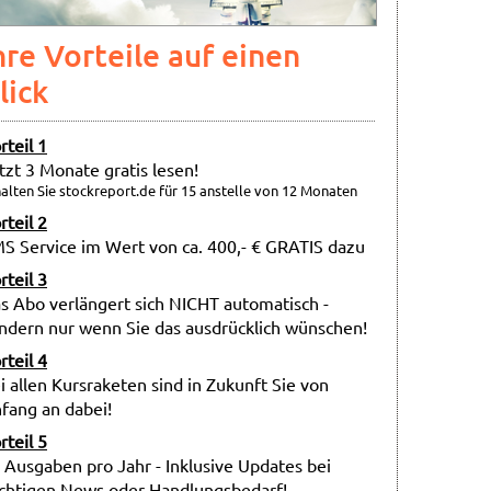
hre Vorteile auf einen
lick
rteil 1
tzt 3 Monate gratis lesen!
alten Sie stockreport.de für 15 anstelle von 12 Monaten
rteil 2
S Service im Wert von ca. 400,- € GRATIS dazu
rteil 3
s Abo verlängert sich NICHT automatisch -
ndern nur wenn Sie das ausdrücklich wünschen!
rteil 4
i allen Kursraketen sind in Zukunft Sie von
fang an dabei!
rteil 5
 Ausgaben pro Jahr - Inklusive Updates bei
chtigen News oder Handlungsbedarf!