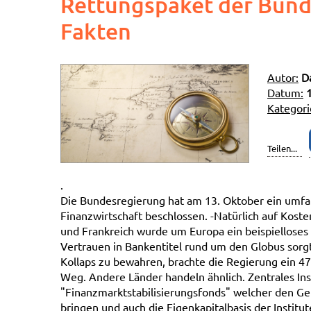
Rettungspaket der Bund
Fakten
Autor:
D
Datum:
Kategori
Teilen...
.
Die Bundesregierung hat am 13. Oktober ein umf
Finanzwirtschaft beschlossen. -Natürlich auf Kost
und Frankreich wurde um Europa ein beispielloses 
Vertrauen in Bankentitel rund um den Globus sorg
Kollaps zu bewahren, brachte die Regierung ein 4
Weg. Andere Länder handeln ähnlich. Zentrales Ins
"Finanzmarktstabilisierungsfonds" welcher den G
bringen und auch die Eigenkapitalbasis der Institute