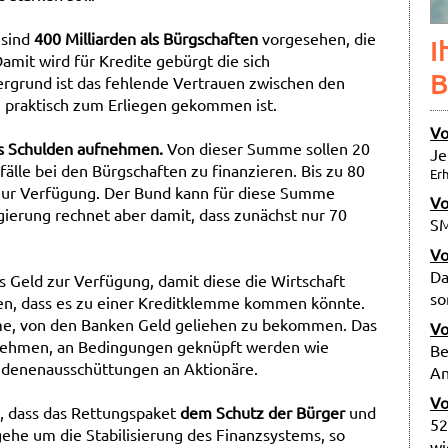
sind
400 Milliarden als Bürgschaften
vorgesehen, die
I
Damit wird für Kredite gebürgt die sich
B
rgrund ist das fehlende Vertrauen zwischen den
 praktisch zum Erliegen gekommen ist.
Vo
als Schulden aufnehmen.
Von dieser Summe sollen 20
Je
älle bei den Bürgschaften zu finanzieren. Bis zu 80
Erh
e zur Verfügung. Der Bund kann für diese Summe
Vo
ierung rechnet aber damit, dass zunächst nur 70
SM
Vo
Da
s Geld zur Verfügung, damit diese die Wirtschaft
so
en, dass es zu einer Kreditklemme kommen könnte.
me, von den Banken Geld geliehen zu bekommen. Das
Vo
h nehmen, an Bedingungen geknüpft werden wie
Be
videnenausschüttungen an Aktionäre.
An
Vo
, dass das Rettungspaket
dem Schutz der Bürger
und
52
ehe um die Stabilisierung des Finanzsystems, so
wi