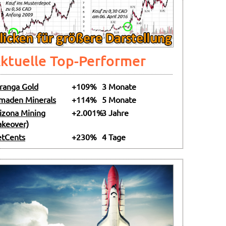
ktuelle Top-Performer
ranga Gold
+109%
3 Monate
maden Minerals
+114%
5 Monate
izona Mining
+2.001%
3 Jahre
akeover)
tCents
+230%
4 Tage