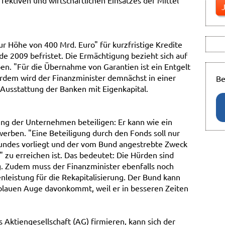
fektiven und wirtschaftlichen Einsatzes der Mittel
zur Höhe von 400 Mrd. Euro" für kurzfristige Kredite
de 2009 befristet. Die Ermächtigung bezieht sich auf
ben. "Für die Übernahme von Garantien ist ein Entgelt
dem wird der Finanzminister demnächst in einer
Be
 Ausstattung der Banken mit Eigenkapital.
rung der Unternehmen beteiligen: Er kann wie ein
rwerben. "Eine Beteiligung durch den Fonds soll nur
Bundes vorliegt und der vom Bund angestrebte Zweck
" zu erreichen ist. Das bedeutet: Die Hürden sind
g. Zudem muss der Finanzminister ebenfalls noch
nleistung für die Rekapitalisierung. Der Bund kann
 blauen Auge davonkommt, weil er in besseren Zeiten
s Aktiengesellschaft (AG) firmieren, kann sich der