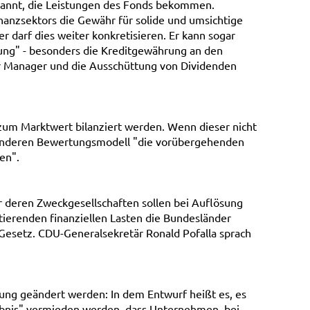
nannt, die Leistungen des Fonds bekommen.
nanzsektors die Gewähr für solide und umsichtige
r darf dies weiter konkretisieren. Er kann sogar
tung" - besonders die Kreditgewährung an den
der Manager und die Ausschüttung von Dividenden
zum Marktwert bilanziert werden. Wenn dieser nicht
 anderen Bewertungsmodell "die vorübergehenden
en".
 deren Zweckgesellschaften sollen bei Auflösung
ierenden finanziellen Lasten die Bundesländer
m Gesetz. CDU-Generalsekretär Ronald Pofalla sprach
nung geändert werden: In dem Entwurf heißt es, es
gebnis" vermieden werden, dass Unternehmen, bei