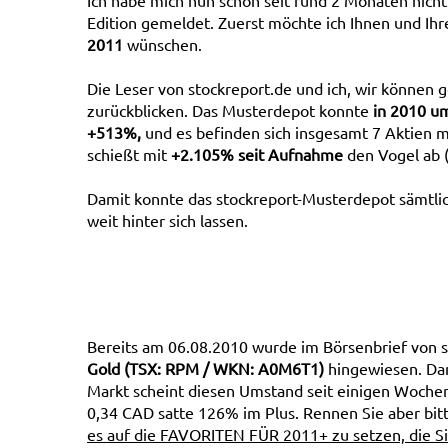
Ich habe mich nun schon seit rund 2 Monaten nich
Edition gemeldet. Zuerst möchte ich Ihnen und Ihr
2011
wünschen.
Die Leser von stockreport.de und ich, wir können 
zurückblicken. Das Musterdepot konnte
in 2010 u
+513%,
und es befinden sich insgesamt 7 Aktien 
schießt mit
+2.105% seit Aufnahme
den Vogel ab (
Damit konnte das stockreport-Musterdepot sämtli
weit hinter sich lassen.
Bereits am 06.08.2010 wurde im Börsenbrief von 
Gold (TSX: RPM / WKN: A0M6T1)
hingewiesen. Dam
Markt scheint diesen Umstand seit einigen Wochen 
0,34 CAD satte 126% im Plus. Rennen Sie aber bitt
es auf die FAVORITEN FÜR 2011+ zu setzen, die Si