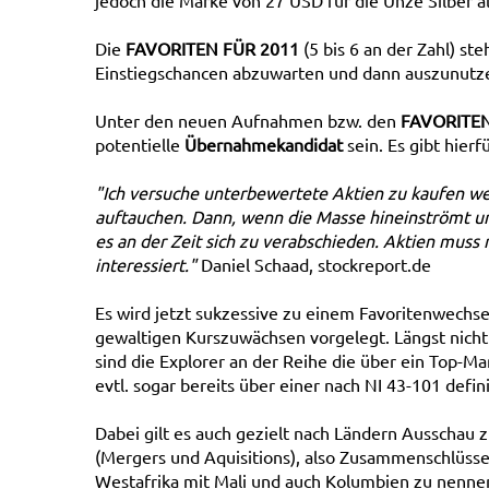
jedoch die Marke von 27 USD für die Unze Silber al
Die
FAVORITEN FÜR 2011
(5 bis 6 an der Zahl) ste
Einstiegschancen abzuwarten und dann auszunutz
Unter den neuen Aufnahmen bzw. den
FAVORITEN
potentielle
Übernahmekandidat
sein. Es gibt hier
"Ich versuche unterbewertete Aktien zu kaufen we
auftauchen. Dann, wenn die Masse hineinströmt und
es an der Zeit sich zu verabschieden. Aktien mus
interessiert."
Daniel Schaad, stockreport.de
Es wird jetzt sukzessive zu einem Favoritenwech
gewaltigen Kurszuwächsen vorgelegt. Längst nicht
sind die Explorer an der Reihe die über ein Top-M
evtl. sogar bereits über einer nach NI 43-101 defi
Dabei gilt es auch gezielt nach Ländern Ausschau
(Mergers und Aquisitions), also Zusammenschlüsse
Westafrika mit Mali und auch Kolumbien zu nenne