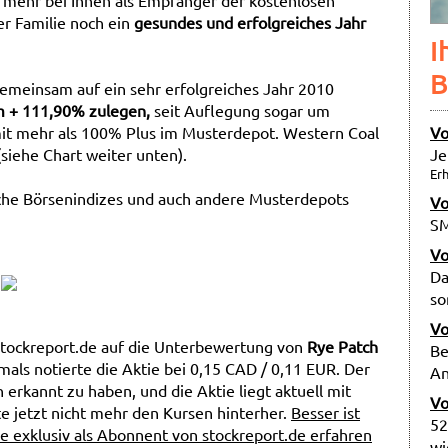
t mehr bei Ihnen als Empfänger der kostenlosen
er Familie noch ein
gesundes und erfolgreiches Jahr
I
B
gemeinsam auf ein sehr erfolgreiches Jahr 2010
m + 111,90% zulegen,
seit Auflegung sogar um
Vo
mit mehr als 100% Plus im Musterdepot. Western Coal
Je
siehe Chart weiter unten).
Erh
che Börsenindizes und auch andere Musterdepots
Vo
SM
Vo
Da
so
Vo
stockreport.de auf die Unterbewertung von
Rye Patch
Be
als notierte die Aktie bei 0,15 CAD / 0,11 EUR. Der
An
erkannt zu haben, und die Aktie liegt aktuell mit
Vo
e jetzt nicht mehr den Kursen hinterher.
Besser ist
52
e exklusiv als Abonnent von stockreport.de erfahren
wi