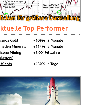
ktuelle Top-Performer
ranga Gold
+109%
3 Monate
maden Minerals
+114%
5 Monate
izona Mining
+2.001%
3 Jahre
akeover)
tCents
+230%
4 Tage