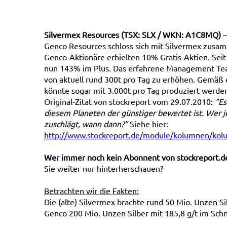
Silvermex Resources (TSX: SLX / WKN: A1C8MQ)
–
Genco Resources schloss sich mit Silvermex zusam
Genco-Aktionäre erhielten 10% Gratis-Aktien. Sei
nun 143% im Plus. Das erfahrene Management Tea
von aktuell rund 300t pro Tag zu erhöhen. Gemäß 
könnte sogar mit 3.000t pro Tag produziert werde
Original-Zitat von stockreport vom 29.07.2010:
"E
diesem Planeten der günstiger bewertet ist. Wer je
zuschlägt, wann dann?"
Siehe hier:
http://www.stockreport.de/module/kolumnen/ko
Wer immer noch kein Abonnent von stockreport.de 
Sie weiter nur hinterherschauen?
Betrachten wir die Fakten:
Die (alte) Silvermex brachte rund 50 Mio. Unzen Sil
Genco 200 Mio. Unzen Silber mit 185,8 g/t im Schnit