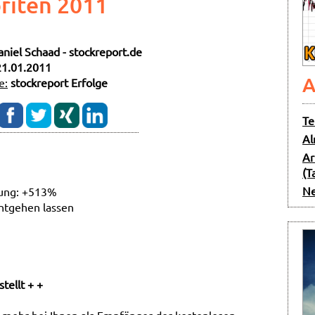
riten 2011
aniel Schaad - stockreport.de
21.01.2011
A
e:
stockreport Erfolge
Te
Al
Ar
(T
Ne
gung: +513%
entgehen lassen
ellt + +