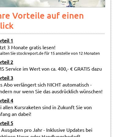
hre Vorteile auf einen
lick
rteil 1
tzt 3 Monate gratis lesen!
alten Sie stockreport.de für 15 anstelle von 12 Monaten
rteil 2
S Service im Wert von ca. 400,- € GRATIS dazu
rteil 3
s Abo verlängert sich NICHT automatisch -
ndern nur wenn Sie das ausdrücklich wünschen!
rteil 4
i allen Kursraketen sind in Zukunft Sie von
fang an dabei!
rteil 5
 Ausgaben pro Jahr - Inklusive Updates bei
chtigen News oder Handlungsbedarf!