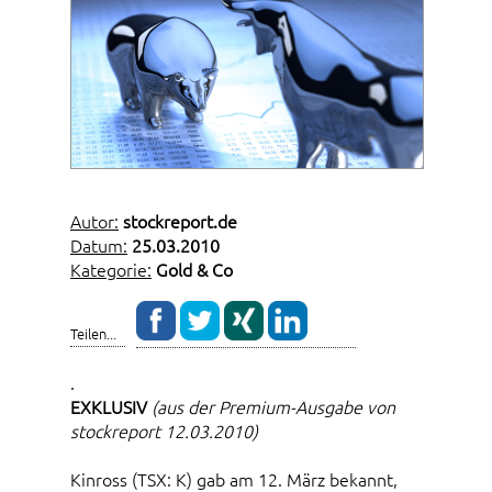
Autor:
stockreport.de
Datum:
25.03.2010
Kategorie:
Gold & Co
Teilen...
.
EXKLUSIV
(aus der Premium-Ausgabe von
stockreport 12.03.2010)
Kinross (TSX: K) gab am 12. März bekannt,