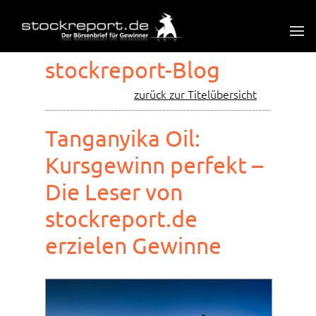
stockreport-Blog
zurück zur Titelübersicht
Tanganyika Oil:
Kursgewinn perfekt –
Die Leser von
stockreport.de
erzielen Gewinne