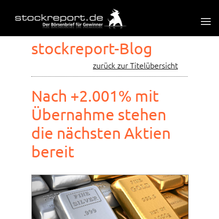
stockreport-Blog
zurück zur Titelübersicht
Nach +2.001% mit
Übernahme stehen
die nächsten Aktien
bereit