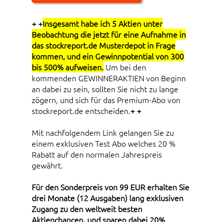
+ +
Insgesamt habe ich 5 Aktien unter
Beobachtung die jetzt für eine Aufnahme in
das stockreport.de Musterdepot in Frage
kommen, und ein Gewinnpotential von 300
bis 500% aufweisen.
Um bei den
kommenden GEWINNERAKTIEN von Beginn
an dabei zu sein, sollten Sie nicht zu lange
zögern, und sich für das Premium-Abo von
stockreport.de entscheiden.
+ +
Mit nachfolgendem Link gelangen Sie zu
einem exklusiven Test Abo welches 20 %
Rabatt auf den normalen Jahrespreis
gewährt.
Für den Sonderpreis von 99 EUR erhalten Sie
drei Monate (12 Ausgaben) lang exklusiven
Zugang zu den weltweit besten
Aktienchancen, und sparen dabei 20%