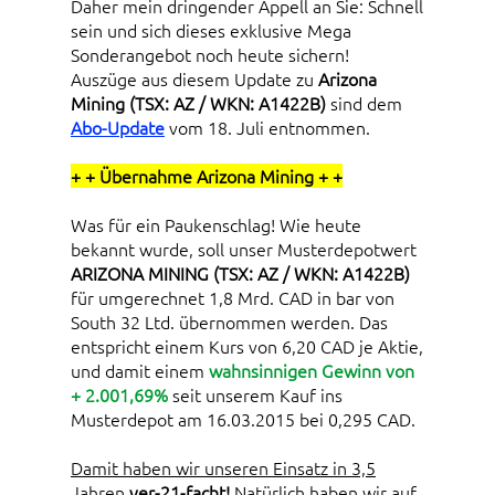
Daher mein dringender Appell an Sie: Schnell
sein und sich dieses exklusive Mega
Sonderangebot noch heute sichern!
Auszüge aus diesem Update zu
Arizona
Mining (TSX: AZ / WKN: A1422B)
sind dem
Abo-Update
vom 18. Juli entnommen.
+ + Übernahme Arizona Mining + +
Was für ein Paukenschlag! Wie heute
bekannt wurde, soll unser Musterdepotwert
ARIZONA MINING (TSX: AZ / WKN: A1422B)
für umgerechnet 1,8 Mrd. CAD in bar von
South 32 Ltd. übernommen werden. Das
entspricht einem Kurs von 6,20 CAD je Aktie,
und damit einem
wahnsinnigen Gewinn von
+ 2.001,69%
seit unserem Kauf ins
Musterdepot am 16.03.2015 bei 0,295 CAD.
Damit haben wir unseren Einsatz in 3,5
Jahren
ver-21-facht!
Natürlich haben wir auf