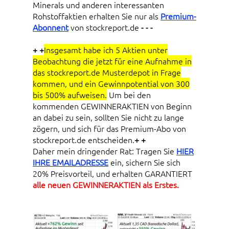
Minerals und anderen interessanten
Rohstoffaktien erhalten Sie nur als
Premium-
Abonnent
von stockreport.de
- - -
+ +
Insgesamt habe ich 5 Aktien unter
Beobachtung die jetzt für eine Aufnahme in
das stockreport.de Musterdepot in Frage
kommen, und ein Gewinnpotential von 300
bis 500% aufweisen.
Um bei den
kommenden GEWINNERAKTIEN von Beginn
an dabei zu sein, sollten Sie nicht zu lange
zögern, und sich für das Premium-Abo von
stockreport.de entscheiden.
+ +
Daher mein dringender Rat: Tragen Sie
HIER
IHRE EMAILADRESSE
ein, sichern Sie sich
20% Preisvorteil, und erhalten GARANTIERT
alle neuen GEWINNERAKTIEN als Erstes.