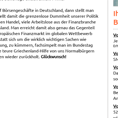
f Börsengeschäfte in Deutschland, dann stellt man
I
tellt damit die grenzenlose Dummheit unserer Politik
B
en Handel, viele Arbeitslose aus der Finanzbranche
land. Man erreicht damit also genau das Gegenteil
opäischen Finanzmarkt im globalen Wettbewerb
Vo
nstatt sich um die wirklich wichtigen Sachen wie
Je
chung, zu kümmern, fachsimpelt man im Bundestag
Erh
e teure Griechenland-Hilfe von uns Normalbürgern
Vo
en wieder zurückholt.
Glückwunsch!
SM
Vo
Da
so
Vo
Be
An
Vo
52
wi