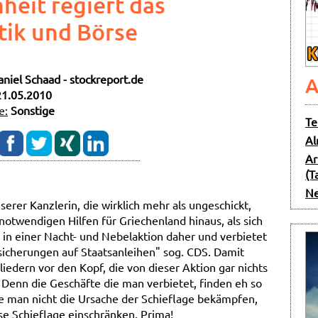
eit regiert das
tik und Börse
aniel Schaad - stockreport.de
A
21.05.2010
e:
Sonstige
Te
Al
Ar
(T
Ne
erer Kanzlerin, die wirklich mehr als ungeschickt,
notwendigen Hilfen für Griechenland hinaus, als sich
 in einer Nacht- und Nebelaktion daher und verbietet
rsicherungen auf Staatsanleihen" sog. CDS. Damit
edern vor den Kopf, die von dieser Aktion gar nichts
 Denn die Geschäfte die man verbietet, finden eh so
de man nicht die Ursache der Schieflage bekämpfen,
se Schieflage einschränken. Prima!