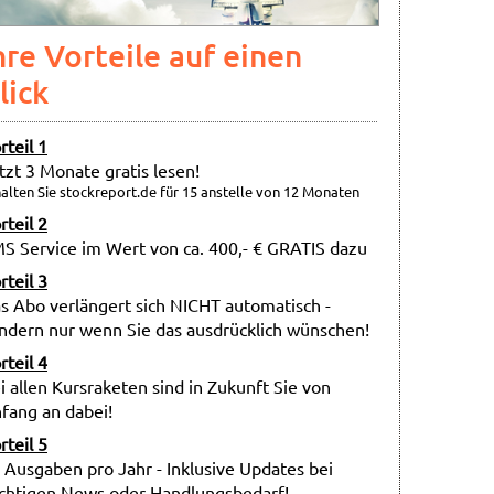
hre Vorteile auf einen
lick
rteil 1
tzt 3 Monate gratis lesen!
alten Sie stockreport.de für 15 anstelle von 12 Monaten
rteil 2
S Service im Wert von ca. 400,- € GRATIS dazu
rteil 3
s Abo verlängert sich NICHT automatisch -
ndern nur wenn Sie das ausdrücklich wünschen!
rteil 4
i allen Kursraketen sind in Zukunft Sie von
fang an dabei!
rteil 5
 Ausgaben pro Jahr - Inklusive Updates bei
chtigen News oder Handlungsbedarf!