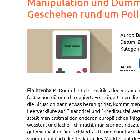
Manipulation und Dummh
Geschehen rund um Poli
Autor:
D
Datum:
Kategori
Teilen...
.
Ein Irrenhaus.
Dummheit der Politik, allen voran uns
fast schon dümmlich reagiert. Erst zögert man die 
die Situation dann etwas beruhigt hat, kommt man
Leerverkäufe auf Finanztitel und "Kreditausfallve
stößt man erstmal den anderen europäischen Mitgli
wussten, und lächerlich macht man sich noch dazu.
gut wie nicht in Deutschland statt, und damit wür
sondern lediglich die Reaktion des Marktes auf die