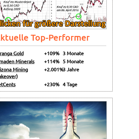
ktuelle Top-Performer
ranga Gold
+109%
3 Monate
maden Minerals
+114%
5 Monate
izona Mining
+2.001%
3 Jahre
akeover)
tCents
+230%
4 Tage