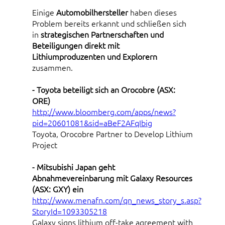
Einige
Automobilhersteller
haben dieses
Problem bereits erkannt und schließen sich
in
strategischen Partnerschaften und
Beteiligungen direkt mit
Lithiumproduzenten und Explorern
zusammen.
- Toyota beteiligt sich an Orocobre (ASX:
ORE)
http://www.bloomberg.com/apps/news?
pid=20601081&sid=aBeF2AFqIbig
Toyota, Orocobre Partner to Develop Lithium
Project
- Mitsubishi Japan geht
Abnahmevereinbarung mit Galaxy Resources
(ASX: GXY) ein
http://www.menafn.com/qn_news_story_s.asp?
StoryId=1093305218
Galaxy signs lithium off-take agreement with