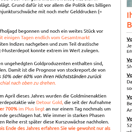
gt. Grund dafür ist vor allem die Politik des billigen
onjunkturschwäche mit noch mehr Gelddrucken (=
I
B
fholjagd begonnen und noch ein weites Stück vor
eit einigen Tagen endlich vom Gesamtmarkt
Vo
ten Indizes nachgeben und zum Teil drastische
Je
rt-Musterdepot konnte extrem im Wert zulegen.
Erh
Vo
en ungehedgten Goldproduzenten enthalten sind,
SM
en. Damit ist die Prognose von stockreport.de von
Vo
eits 50% oder 60% von ihren Höchstständen zurück
Da
chial nach oben zu drehen.
so
m April dieses Jahres wurden die Goldminenaktien
Vo
terdepotaktie wie
Detour Gold,
die seit der Aufnahme
Be
er 700%
im Plus liegt
an nur einem Tag nochmals um
An
unde geschlagen hat. Wie immer in starken Phasen
Vo
ten Reihe erst später diese Kurszuwächse nachholen.
52
is Ende des Jahres erfahren Sie wie gewohnt nur als
wi