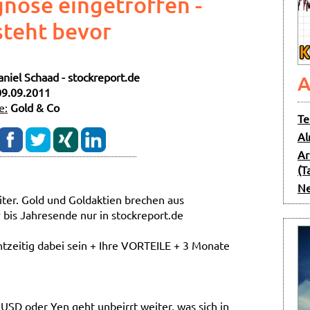
nose eingetroffen -
teht bevor
aniel Schaad - stockreport.de
A
09.09.2011
e:
Gold & Co
Te
Al
Ar
(T
Ne
ter. Gold und Goldaktien brechen aus
r
bis Jahresende nur in stockreport.de
htzeitig dabei sein + Ihre VORTEILE + 3 Monate
SD oder Yen geht unbeirrt weiter, was sich in