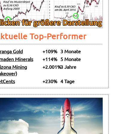
ktuelle Top-Performer
ranga Gold
+109%
3 Monate
maden Minerals
+114%
5 Monate
izona Mining
+2.001%
3 Jahre
akeover)
tCents
+230%
4 Tage