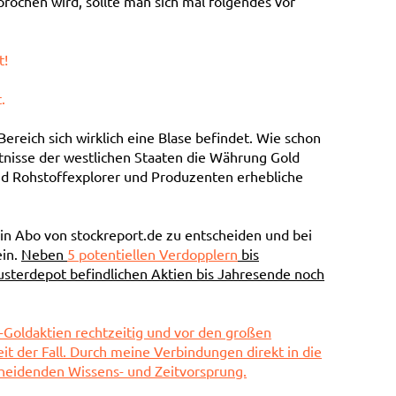
rochen wird, sollte man sich mal folgendes vor
t!
.
Bereich sich wirklich eine Blase befindet. Wie schon
ltnisse der westlichen Staaten die Währung Gold
nd Rohstoffexplorer und Produzenten erhebliche
 ein Abo von stockreport.de zu entscheiden und bei
ein.
Neben
5 potentiellen Verdopplern
bis
sterdepot befindlichen Aktien bis Jahresende noch
s-Goldaktien rechtzeitig und vor den großen
it der Fall. Durch meine Verbindungen direkt in die
heidenden Wissens- und Zeitvorsprung.