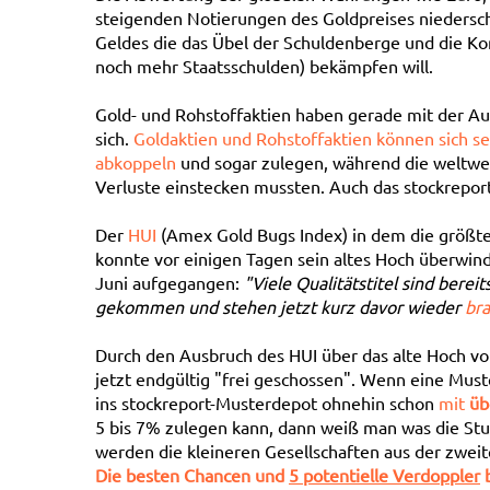
steigenden Notierungen des Goldpreises niederschlä
Geldes die das Übel der Schuldenberge und die K
noch mehr Staatsschulden) bekämpfen will.
Gold- und Rohstoffaktien haben gerade mit der Au
sich.
Goldaktien und Rohstoffaktien können sich s
abkoppeln
und sogar zulegen, während die weltwei
Verluste einstecken mussten. Auch das stockrepo
Der
HUI
(Amex Gold Bugs Index) in dem die größt
konnte vor einigen Tagen sein altes Hoch überwind
Juni aufgegangen:
"Viele Qualitätstitel sind ber
gekommen und stehen jetzt kurz davor wieder
bra
Durch den Ausbruch des HUI über das alte Hoch vo
jetzt endgültig "frei geschossen". Wenn eine Mus
ins stockreport-Musterdepot ohnehin schon
mit
üb
5 bis 7% zulegen kann, dann weiß man was die St
werden die kleineren Gesellschaften aus der zwei
Die besten Chancen und
5 potentielle Verdoppler
b