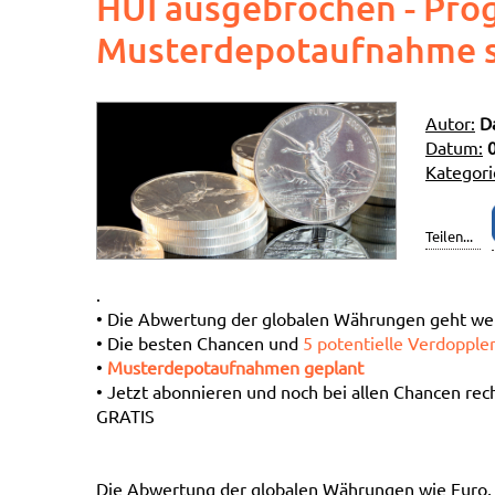
HUI ausgebrochen - Prog
Musterdepotaufnahme s
Autor:
D
Datum:
Kategori
Teilen...
.
• Die Abwertung der globalen Währungen geht wei
• Die besten Chancen und
5 potentielle Verdopple
•
Musterdepotaufnahmen geplant
• Jetzt abonnieren und noch bei allen Chancen rec
GRATIS
Die Abwertung der globalen Währungen wie Euro, U