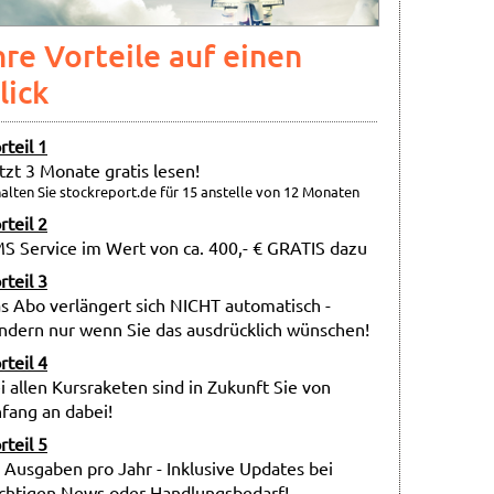
hre Vorteile auf einen
lick
rteil 1
tzt 3 Monate gratis lesen!
alten Sie stockreport.de für 15 anstelle von 12 Monaten
rteil 2
S Service im Wert von ca. 400,- € GRATIS dazu
rteil 3
s Abo verlängert sich NICHT automatisch -
ndern nur wenn Sie das ausdrücklich wünschen!
rteil 4
i allen Kursraketen sind in Zukunft Sie von
fang an dabei!
rteil 5
 Ausgaben pro Jahr - Inklusive Updates bei
chtigen News oder Handlungsbedarf!