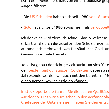
Da in den Medien oftmals von einer Goldblase gesp
Augen führen:
- Die
US-Schulden
haben sich seit 1980
ver-18-fach
-
Gold
hat sich seit 1980 etwas mehr als
verdoppelt
Ich denke es wird ziemlich schnell klar in welchem 
erklärt wird durch die ausufernden Schuldenverhä
automatisch mehr wert, was für sämtliche Gold- u
Gewinnpotentiale freisetzt.
Jetzt ist genau der richtige Zeitpunkt um sich für
den
besten und günstigsten Goldaktien
dabei zu s
Jahresende werden wir auch mit den bereits im Mu
einen netten Gewinn erzielen können.
In stockreport.de erfahren Sie die besten Qualität
Anstiegen. Dies war auch schon in der Verfangenhe
Chefetage der Unternehmen, haben Sie den entsc