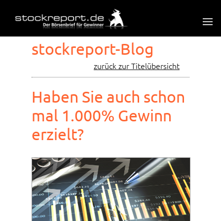
stockreport-Blog
zurück zur Titelübersicht
Haben Sie auch schon
mal 1.000% Gewinn
erzielt?