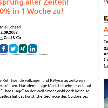
prung aller Zeiten!
0% in 1 Woche zu!
aniel Schaad
A
22.09.2008
e:
Gold & Co
Te
Al
Ar
(T
Ne
 Kehrtwende vollzogen und Rallyeartig zeitweise
en können. Nachdem einige Marktteilnehmer erkannt
er "Chaos-Tage" an der Wall Street wohl doch keine so
 Endlich hat das künstliche Gedrücke des Goldpreises