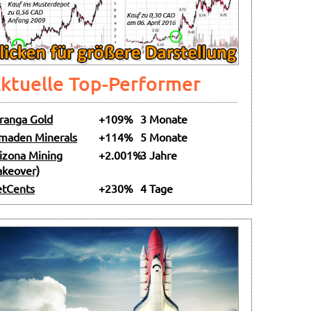
ktuelle Top-Performer
ranga Gold
+109%
3 Monate
maden Minerals
+114%
5 Monate
izona Mining
+2.001%
3 Jahre
akeover)
tCents
+230%
4 Tage