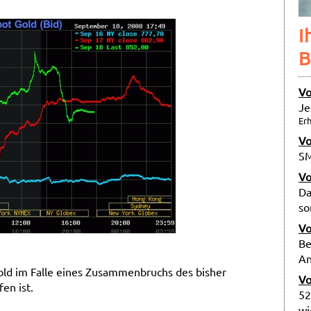
I
B
Vo
Je
Erh
Vo
SM
Vo
Da
so
Vo
Be
An
Gold im Falle eines Zusammenbruchs des bisher
Vo
en ist.
52
wi