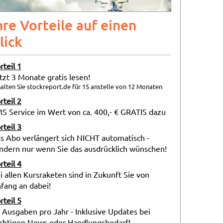
hre Vorteile auf einen
lick
rteil 1
tzt 3 Monate gratis lesen!
alten Sie stockreport.de für 15 anstelle von 12 Monaten
rteil 2
S Service im Wert von ca. 400,- € GRATIS dazu
rteil 3
s Abo verlängert sich NICHT automatisch -
ndern nur wenn Sie das ausdrücklich wünschen!
rteil 4
i allen Kursraketen sind in Zukunft Sie von
fang an dabei!
rteil 5
 Ausgaben pro Jahr - Inklusive Updates bei
chtigen News oder Handlungsbedarf!