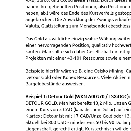
bauen ihre gehebelten Positionen, also Positionen 
haben, ab.) wäre das Ende des Kursverfalls gestopp
angebrochen. Die Abwicklung der Zwangsverkäufe
Valuta, Glattstellung zum Monatsende) abeschlosse
Das Gold als wirkliche einzig wahre Wähung weiter 
einer hervorragenden Position, qualitativ hochwer
kaufen. Man sollte sich dabei Gesellschaften mit gu
Projekten mit einer 43-101 Ressource sowie ein
Beispiele hierfür wären z.B. eine Osisko Mining, 
Detour Gold oder Kobex Resources. Viele Aktien not
Bargeldbestände ausweisen.
Beispiel 1: Detour Gold (WKN A0LG70 / TSX:DGC):
DETOUR GOLD. Man hat bereits 13,2 Mio. Unzen G
einem Kurs von 5 CAD (kanadischen Dollar) auf ei
Klartext Detour ist mit 17 CAD/Unze Gold oder 13
aktuell bei 800 USD - mindestens 50 bis 90 Dollar
Liegenschaft gerechtfertigt. Kurstechnisch würde