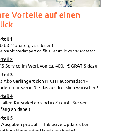
hre Vorteile auf einen
lick
rteil 1
tzt 3 Monate gratis lesen!
alten Sie stockreport.de für 15 anstelle von 12 Monaten
rteil 2
S Service im Wert von ca. 400,- € GRATIS dazu
rteil 3
s Abo verlängert sich NICHT automatisch -
ndern nur wenn Sie das ausdrücklich wünschen!
rteil 4
i allen Kursraketen sind in Zukunft Sie von
fang an dabei!
rteil 5
 Ausgaben pro Jahr - Inklusive Updates bei
chtigen News oder Handlungsbedarf!