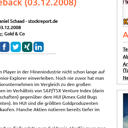
eback (03.12.2008)
aniel Schaad - stockreport.de
03.12.2008
A
e:
Gold & Co
Te
Al
Ar
(T
n Player in der Minenindustrie nicht schon lange auf
Ne
Junior-Explorer einverleiben. Noch nie zuvor hat man
niorunternehmen im Vergleich zu den großen
n im Verhältnis von S&P/TSX Venture Index (darin
ellschaften) gegenüber dem HUI (Amex Gold Bugs
unten). Im HUI sind die größten Goldproduzenten
rkaufen. Manche Aktien notieren bereits tiefer im