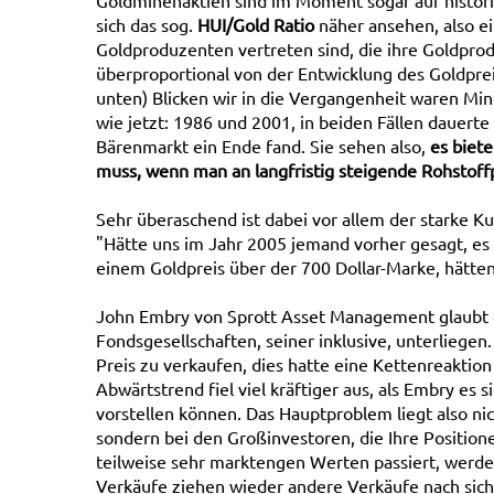
Goldminenaktien sind im Moment sogar auf histori
sich das sog.
HUI/Gold Ratio
näher ansehen, also ei
Goldproduzenten vertreten sind, die ihre Goldpro
überproportional von der Entwicklung des Goldpre
unten) Blicken wir in die Vergangenheit waren Min
wie jetzt: 1986 und 2001, in beiden Fällen dauerte
Bärenmarkt ein Ende fand. Sie sehen also,
es biet
muss, wenn man an langfristig steigende Rohstoffp
Sehr überaschend ist dabei vor allem der starke Ku
"Hätte uns im Jahr 2005 jemand vorher gesagt, es
einem Goldpreis über der 700 Dollar-Marke, hätten
John Embry von Sprott Asset Management glaubt e
Fondsgesellschaften, seiner inklusive, unterlie
Preis zu verkaufen, dies hatte eine Kettenreaktio
Abwärtstrend fiel viel kräftiger aus, als Embry es
vorstellen können. Das Hauptproblem liegt also n
sondern bei den Großinvestoren, die Ihre Position
teilweise sehr marktengen Werten passiert, werden
Verkäufe ziehen wieder andere Verkäufe nach sich