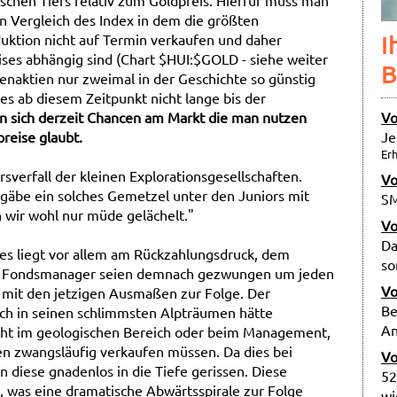
schen Tiefs relativ zum Goldpreis. Hierfür muss man
n Vergleich des Index in dem die größten
I
duktion nicht auf Termin verkaufen und daher
ises abhängig sind (Chart $HUI:$GOLD - siehe weiter
B
enaktien nur zweimal in der Geschichte so günstig
 es ab diesem Zeitpunkt nicht lange bis der
Vo
en sich derzeit Chancen am Markt die man nutzen
Je
reise glaubt.
Erh
rsverfall der kleinen Explorationsgesellschaften.
Vo
 gäbe ein solches Gemetzel unter den Juniors mit
SM
 wir wohl nur müde gelächelt."
Vo
Da
s liegt vor allem am Rückzahlungsdruck, dem
so
gen. Fondsmanager seien demnach gezwungen um jeden
Vo
n mit den jetzigen Ausmaßen zur Folge. Der
Be
 sich in seinen schlimmsten Alpträumen hätte
An
icht im geologischen Bereich oder beim Management,
en zwangsläufig verkaufen müssen. Da dies bei
Vo
 diese gnadenlos in die Tiefe gerissen. Diese
52
, was eine dramatische Abwärtsspirale zur Folge
wi