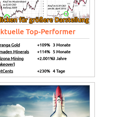
ktuelle Top-Performer
ranga Gold
+109%
3 Monate
maden Minerals
+114%
5 Monate
izona Mining
+2.001%
3 Jahre
akeover)
tCents
+230%
4 Tage