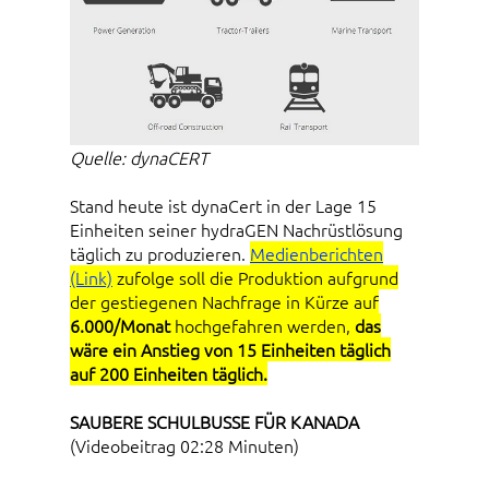
Quelle: dynaCERT
Stand heute ist dynaCert in der Lage 15
Einheiten seiner hydraGEN Nachrüstlösung
täglich zu produzieren.
Medienberichten
(Link)
zufolge soll die Produktion aufgrund
der gestiegenen Nachfrage in Kürze auf
6.000/Monat
hochgefahren werden,
das
wäre ein Anstieg von 15 Einheiten täglich
auf 200 Einheiten täglich.
SAUBERE SCHULBUSSE FÜR KANADA
(Videobeitrag 02:28 Minuten)