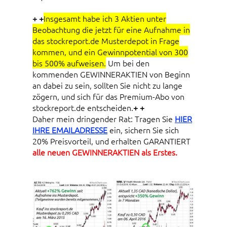
+ +
Insgesamt habe ich 3 Aktien unter
Beobachtung die jetzt für eine Aufnahme in
das stockreport.de Musterdepot in Frage
kommen, und ein Gewinnpotential von 300
bis 500% aufweisen.
Um bei den
kommenden GEWINNERAKTIEN von Beginn
an dabei zu sein, sollten Sie nicht zu lange
zögern, und sich für das Premium-Abo von
stockreport.de entscheiden.
+ +
Daher mein dringender Rat: Tragen Sie
HIER
IHRE EMAILADRESSE
ein, sichern Sie sich
20% Preisvorteil, und erhalten GARANTIERT
alle neuen GEWINNERAKTIEN als Erstes.