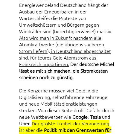
Energiewendeland Deutschland hängt der
Ausbau der Erneuerbaren in der
Warteschleife, die Proteste von
Umweltschützern und Bürgern gegen
Windräder sind (berechtigterweise!) massiv.
Also wird man in Zukunft nachdem alle
Atomkraftwerke (die übrigens sauberen
Strom liefern), in Deutschland abgeschaltet
sind, für teures Geld Atomstrom aus
Frankreich importieren.
Der deutsche Michel
lässt es mit sich machen, die Stromkosten
scheinen noch zu günstig.
Die Konzerne müssen viel Geld in die
Digitalisierung, selbstfahrende Fahrzeuge
und neue Mobilitätsdienstleistungen
stecken. Von dieser Seite droht Gefahr durch
neue Wettbewerber wie
Google
,
Tesla
und
Uber.
Der größte Treiber der Veränderung
ist aber die
Politik mit den Grenzwerten für