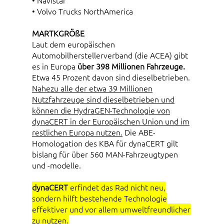
• Volvo Trucks NorthAmerica
MARTKGRÖßE
Laut dem europäischen
Automobilherstellerverband (die ACEA) gibt
es in Europa
über 398 Millionen Fahrzeuge.
Etwa 45 Prozent davon sind dieselbetrieben.
Nahezu alle der etwa 39 Millionen
Nutzfahrzeuge sind dieselbetrieben und
können die HydraGEN-Technologie von
dynaCERT in der Europäischen Union und im
restlichen Europa nutzen.
Die ABE-
Homologation des KBA für dynaCERT gilt
bislang für über 560 MAN-Fahrzeugtypen
und -modelle.
dynaCERT
erfindet das Rad nicht neu,
sondern hilft bestehende Technologie
effektiver und vor allem umweltfreundlicher
zu nutzen.