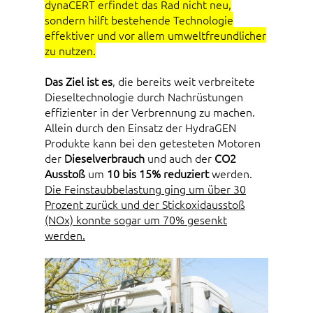
dynaCERT erfindet das Rad nicht neu,
sondern hilft bestehende Technologie
effektiver und vor allem umweltfreundlicher
zu nutzen.
Das Ziel ist es
, die bereits weit verbreitete
Dieseltechnologie durch Nachrüstungen
effizienter in der Verbrennung zu machen.
Allein durch den Einsatz der HydraGEN
Produkte kann bei den getesteten Motoren
der
Dieselverbrauch
und auch der
CO2
Ausstoß
um
10 bis 15% reduziert
werden.
Die Feinstaubbelastung ging um über 30
Prozent zurück und der Stickoxidausstoß
(NOx) konnte sogar um 70% gesenkt
werden.