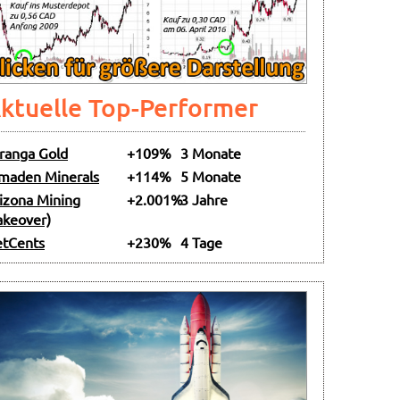
ktuelle Top-Performer
ranga Gold
+109%
3 Monate
maden Minerals
+114%
5 Monate
izona Mining
+2.001%
3 Jahre
akeover)
tCents
+230%
4 Tage