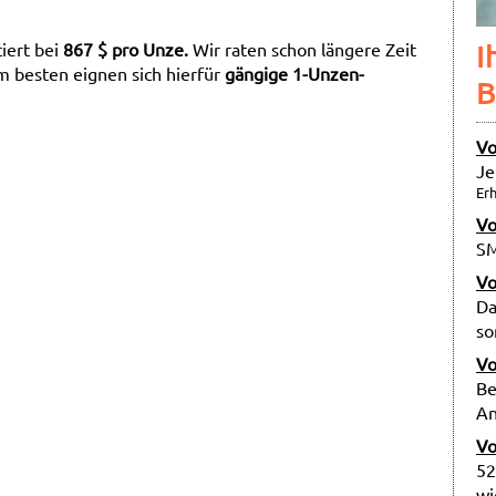
I
iert bei
867 $ pro Unze.
Wir raten schon längere Zeit
 besten eignen sich hierfür
gängige 1-Unzen-
B
Vo
Je
Erh
Vo
SM
Vo
Da
so
Vo
Be
An
Vo
52
wi