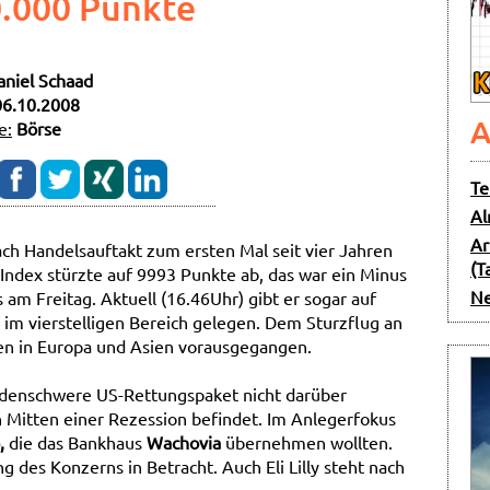
0.000 Punkte
aniel Schaad
06.10.2008
A
e:
Börse
Te
Al
Ar
ch Handelsauftakt zum ersten Mal seit vier Jahren
(T
 Index stürzte auf 9993 Punkte ab, das war ein Minus
Ne
 am Freitag. Aktuell (16.46Uhr) gibt er sogar auf
im vierstelligen Bereich gelegen. Dem Sturzflug an
sen in Europa und Asien vorausgegangen.
iardenschwere US-Rettungspaket nicht darüber
n Mitten einer Rezession befindet. Im Anlegerfokus
,
die das Bankhaus
Wachovia
übernehmen wollten.
g des Konzerns in Betracht. Auch Eli Lilly steht nach