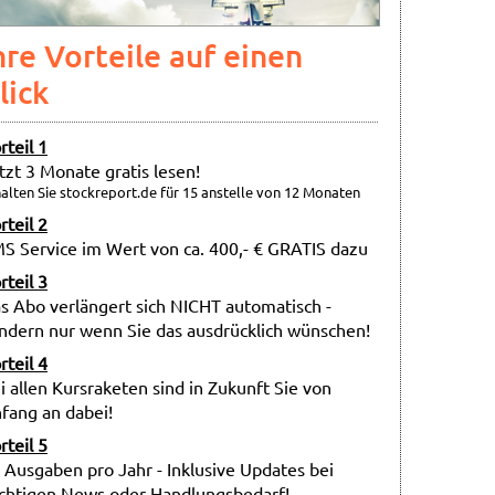
hre Vorteile auf einen
lick
rteil 1
tzt 3 Monate gratis lesen!
alten Sie stockreport.de für 15 anstelle von 12 Monaten
rteil 2
S Service im Wert von ca. 400,- € GRATIS dazu
rteil 3
s Abo verlängert sich NICHT automatisch -
ndern nur wenn Sie das ausdrücklich wünschen!
rteil 4
i allen Kursraketen sind in Zukunft Sie von
fang an dabei!
rteil 5
 Ausgaben pro Jahr - Inklusive Updates bei
chtigen News oder Handlungsbedarf!