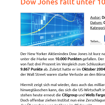
Dow Jones fällt unter 1
Autor:
D
Datum:
Kategori
Teilen...
Der New Yorker Aktienindex Dow Jones ist kurz na
unter die Marke von
10.000 Punkten
gefallen. Der
von fast drei Prozent im Vergleich zum Schlusskurs
9.867 Punkte
ab. Zuletzt hatte er im
Oktober 2004
der Wall Street waren starke Verluste an den Bör
Hiermit zeigt sich mal wieder, dass auch das mill
hinwegtäuschen kann, das sich die US-Wirtschaft i
stehen heute erneut die
Citigroup
und
Wells Fargo
Doch offenbar ziehen Institut nun eine Zerschlagun