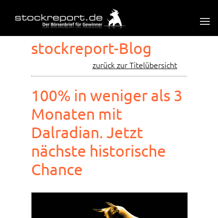
stockreport-Blog
zurück zur Titelübersicht
100% in weniger als 3
Monaten mit
Dalradian. Jetzt
nächste historische
Chance